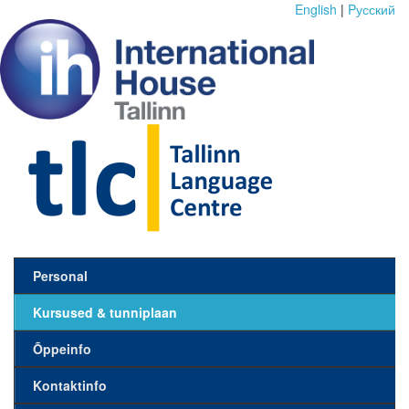
English
|
Pусский
Personal
Kursused & tunniplaan
Õppeinfo
Kontaktinfo