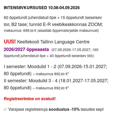
INTENSIIVKURSUSED
10.08-04.09.2026
60 õppetundi juhendatud õpe + 15 õppetundi iseseisev
B2 tase; tunnid E-R veebikeskkonnas ZOOM;
töö;
maksumus: 699
€
sisaldab õppematerjalide maksumust)
,36
(
UUS!
Keeltekooli Tallinn Language Centre
2026/2027 õppeaasta
(07.09.2026-17.05.2027; 160
õppetundi juhendatud õpe + 40 õppetundi iseseisev töö):
I semester: Moodulid 1 - 2 (07.09.2026-15.01.2027;
80 õppetundi)
– maksumus 892
€
*
,80
II semester: Moodulid 3 - 4 (18.01.2027-17.05.2027;
80 õppetundi)
– maksumus 892
€
*
,80
Registreerimine on avatud!
Varajase registreeruja
soodustus -10%
tasudes sept
✅