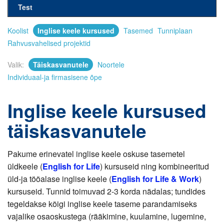
Test
Koolist
Inglise keele kursused
Tasemed
Tunniplaan
Rahvusvahelised projektid
Valik:
Täiskasvanutele
Noortele
Individuaal-ja firmasisene õpe
Inglise keele kursused
täiskasvanutele
Pakume erinevatel inglise keele oskuse tasemetel
üldkeele (
English for Life
) kursuseid ning kombineeritud
üld-ja tööalase inglise keele (
English for Life & Work
)
kursuseid.
Tunnid toimuvad 2-3 korda nädalas; tundides
tegeldakse kõigi inglise keele taseme parandamiseks
vajalike osaoskustega (rääkimine, kuulamine, lugemine,