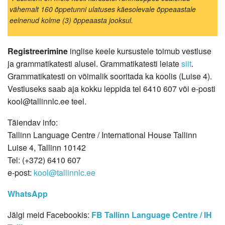
vähemalt 160 õppetunni ulatuses käesolevale õppeaastale
eelnenud kolme (3) õppeaasta jooksul.
Registreerimine
inglise keele kursustele toimub vestluse
ja grammatikatesti alusel. Grammatikatesti leiate
siit
.
Grammatikatesti on võimalik sooritada ka koolis (Luise 4).
Vestluseks saab aja kokku leppida tel 6410 607 või e-posti
kool@tallinnlc.ee teel.
Täiendav info:
Tallinn Language Centre / International House Tallinn
Luise 4, Tallinn 10142
Tel: (+372) 6410 607
e-post:
kool@tallinnlc.ee
WhatsApp
Jälgi meid Facebookis:
FB Tallinn Language Centre / IH