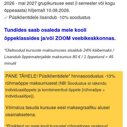
2026 - mai 2027 grupikursuse eest (I semester või kogu
õppeaasta) hiljemalt 10.08.2026.
Püsiklientidele lisandub -10% soodustus
✅
Tundides saab osaleda meie kooli
õppeklassides ja/või ZOOM veebikeskkonnas.
*Ülaltoodud kursuste maksumuses sisaldub 24% käibemaks /
Lisandub õppematerjalide maksumus 80 € / 1 õppetund = 45
minutit
PANE TÄHELE! Püsiklientidele* hinnasoodustus -10%
rühmaõppe maksumusest
(NB! Soodustus ei rakendu
individuaalõppele ja kombineeritud õppele [rühmaõpe +
individuaalõpe]).
Võimalus tasuda kursuse eest maksegraafiku alusel
osamaksetena.
*Püsiklient on meie kooli kursustel rühmaõppes osalenud