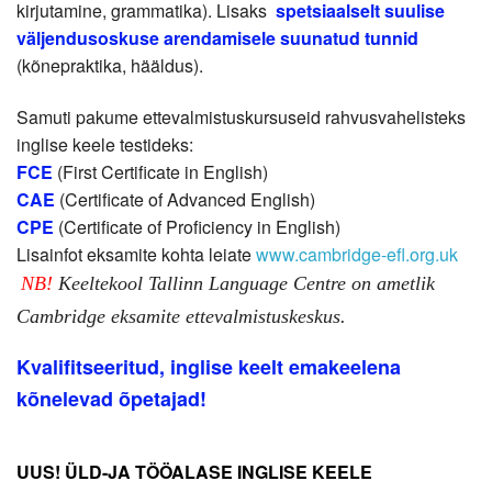
kirjutamine, grammatika).
Lisaks
spetsiaalselt suulise
väljendusoskuse arendamisele suunatud tunnid
(kõnepraktika, hääldus).
Samuti pakume ettevalmistuskursuseid rahvusvahelisteks
inglise keele testideks:
FCE
(First Certificate in English)
CAE
(Certificate of Advanced English)
CPE
(Certificate of Proficiency in English)
Lisainfot eksamite kohta leiate
www.cambridge-efl.org.uk
NB!
Keeltekool Tallinn Language Centre on ametlik
Cambridge eksamite ettevalmistuskeskus.
Kvalifitseeritud, inglise keelt emakeelena
kõnelevad õpetajad!
UUS!
ÜLD-JA TÖÖALASE INGLISE KEELE