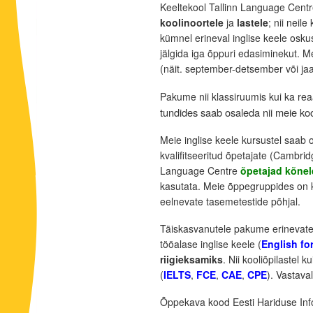
Keeltekool Tallinn Language Centr
koolinoortele
ja
lastele
; nii neil
kümnel erineval inglise keele osk
jälgida iga õppuri edasiminekut. M
(näit. september-detsember või ja
Pakume nii klassiruumis kui ka r
tundides saab osaleda nii meie k
Meie inglise keele kursustel saab
kvalifitseeritud õpetajate (Cambri
Language Centre
õpetajad kõnel
kasutata. Meie õppegruppides on 
eelnevate tasemetestide põhjal.
Täiskasvanutele pakume erinevatel
tööalase inglise keele (
English fo
riigieksamiks
. Nii kooliõpilastel
(
IELTS
,
FCE
,
CAE
,
CPE
). Vastava
Õppekava kood Eesti Hariduse Inf