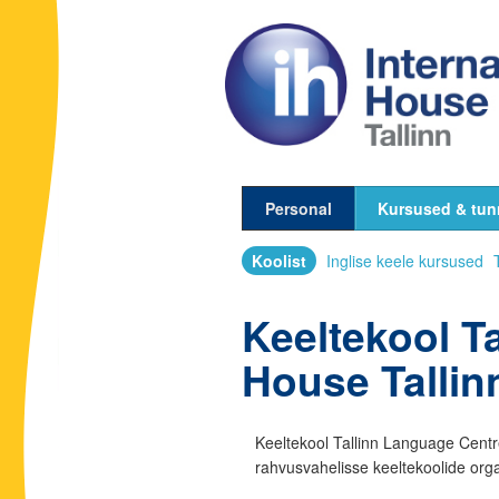
Personal
Kursused & tun
Koolist
Inglise keele kursused
Keeltekool Ta
House Tallinn
Keeltekool Tallinn Language Centr
rahvusvahelisse keeltekoolide org