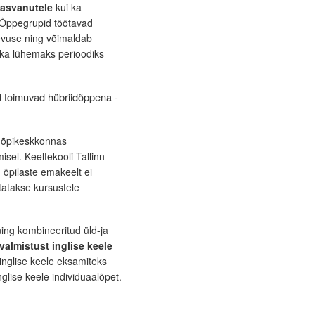
kasvanutele
kui ka
. Õppegrupid töötavad
evuse ning võimaldab
a ka lühemaks perioodiks
d toimuvad hübriidõppena -
s õpikeskkonnas
sel. Keeltekooli Tallinn
 õpilaste emakeelt ei
atakse kursustele
ning kombineeritud üld-ja
valmistust inglise keele
 inglise keele eksamiteks
glise keele individuaalõpet.