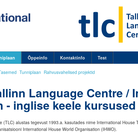
niplaan
Õppeinfo
Kontaktinfo
Test
Tasemed
Tunniplaan
Rahvusvahelised projektid
llinn Language Centre / I
 - inglise keele kursused
e (TLC) alustas tegevust 1993.a. kasutades nime International House T
anisatsiooni International House World Organisation (IHWO).