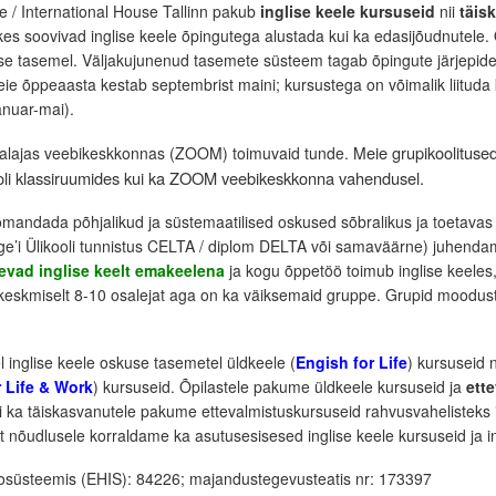
e / International House Tallinn pakub
inglise keele kursuseid
nii
täis
e kes soovivad inglise keele õpingutega alustada kui ka edasijõudnutele
use tasemel. Väljakujunenud tasemete süsteem tagab õpingute järjepid
eie õppeaasta kestab septembrist maini; kursustega on võimalik liitud
anuar-mai).
eie grupikoolituse
eaalajas veebikeskkonnas (ZOOM) toimuvaid tunde. M
ooli klassiruumides kui ka ZOOM veebikeskkonna vahendusel.
 omandada põhjalikud ja süstemaatilised oskused sõbralikus ja toetava
dge’i Ülikooli tunnistus CELTA / diplom DELTA või samaväärne) juhendami
evad inglise keelt emakeelena
ja kogu õppetöö toimub inglise keeles,
keskmiselt 8-10 osalejat aga on ka väiksemaid gruppe. Grupid moodust
 inglise keele oskuse tasemetel üldkeele (
Engish for Life
) kursuseid 
r Life & Work
) kursuseid. Õpilastele pakume üldkeele kursuseid ja
ette
 kui ka täiskasvanutele pakume ettevalmistuskursuseid rahvusvahelisteks
lt nõudlusele korraldame ka asutusesisesed inglise keele kursuseid ja in
osüsteemis (EHIS): 84226; majandustegevusteatis nr: 173397