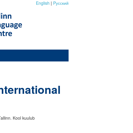
English
|
Pусский
nternational
allinn. Kool kuulub