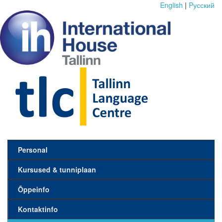
English
|
Pусский
Personal
Kursused & tunniplaan
Õppeinfo
Kontaktinfo